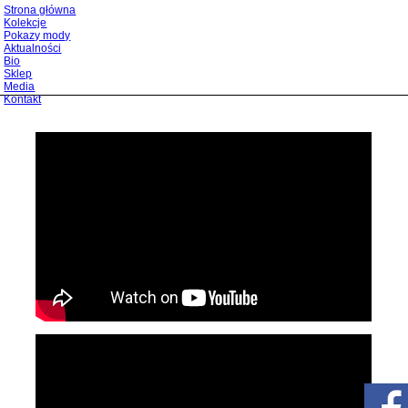
Strona główna
Kolekcje
Pokazy mody
Aktualności
Bio
Sklep
Media
Kontakt