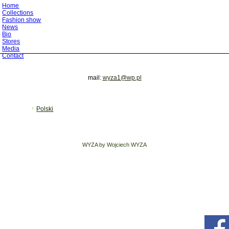
Home
Collections
Fashion show
News
Bio
Stores
Media
Contact
mail:
wyza1@wp.pl
Polski
WYZA by Wojciech WYZA